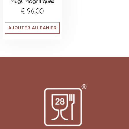
Mugs Magnifiques
€
96,00
AJOUTER AU PANIER