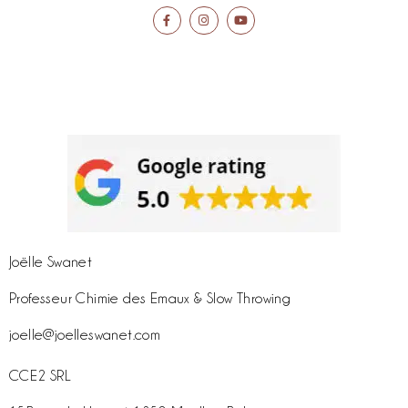
Joëlle Swanet
Professeur Chimie des Emaux & Slow Throwing
joelle@joelleswanet.com
CCE2 SRL