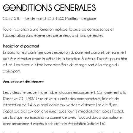
CONDITIONS GENERALES
Organisateur
CCE2 SRL – Rue de Hannut 15B, 1350 Marilles – Belgique
Toute inscription à une formation implique la prise de connaissance et
l’acceptation sans réserve des présentes conditions générales.
Inscription et paiement
L’inscription est confirmée après réception du paiement complet. Le règlement
doit être effectué avant le début de la formation. À défaut, l’accès pourra être
refusé. Les éventuels frais bancaires/frais de change sont à la charge du
participant.
Annulation et désistement
Les vidéos ne peuvent faire l’objet d’aucun remboursement. Conformément à la
Directive 2011/83/UE relative aux droits des consommateurs, le droit de
rétractation de 14 jours applicable aux ventes à distance (article 9) ne
s’applique pas aux contenus numériques fournis immédiatement après l’achat,
dès lors que leur exécution a commencé avec l’accord du consommateur et
avec renoncement exprès à son droit de rétractation (article 16).