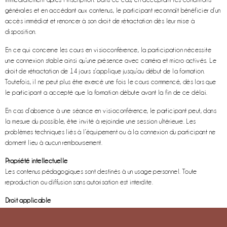
générales et en accédant aux contenus, le participant reconnaît bénéficier d’un
accès immédiat et renoncer à son droit de rétractation dès leur mise à
disposition.
En ce qui concerne les cours en visioconférence, la participation nécessite
une connexion stable ainsi qu’une présence avec caméra et micro activés. Le
droit de rétractation de 14 jours s’applique jusqu’au début de la formation.
Toutefois, il ne peut plus être exercé une fois le cours commencé, dès lors que
le participant a accepté que la formation débute avant la fin de ce délai.
En cas d’absence à une séance en visioconférence, le participant peut, dans
la mesure du possible, être invité à rejoindre une session ultérieure. Les
problèmes techniques liés à l’équipement ou à la connexion du participant ne
donnent lieu à aucun remboursement.
Propriété intellectuelle
Les contenus pédagogiques sont destinés à un usage personnel. Toute
reproduction ou diffusion sans autorisation est interdite.
Droit applicable
Les présentes conditions sont régies par le droit belge. Tout litige relève des
tribunaux du siège de CCE2 SRL, sauf disposition légale impérative contraire.