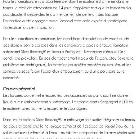
Pour l
es formations en visioconférence, dont l’exécution est différée dans le
temps, le droit de rétractation de 14 jours s’applique tant que la formation n’a
pas débuté. Il cesse dès le commencement de celle-ci, dès lors que
l’exécution a été engagée avec l’accord préalable exprès du participant,
matérialisé lors de l’inscription.
Pour les formations en présence, les conditions d’annulation, de report ou de
désistement sont précisées dans les conditions propres à chaque formation,
notamment Slow Throwing® et Travaux Pratiques – Recherche d’émaux.
Ces
conditions prévalent. En cas d’empêchement majeur de l’organisateur (exemple
problème de santé grave), la formation pourra être reportée ou annulée, et les
sommes versées feront l’objet d’un remboursement ou d’un report, sans autre
indemnité.
Cours en présentiel
Les horaires doivent être respectés. Les absences du participant ne donnent
lieu à aucun remboursement ni rattrapage. Les participants s’engagent à utiliser
le matériel avec soin et à respecter les consignes.
Dans les formations Slow Throwing®, le nettoyage fait partie intégrante du temps
de cours et comprend le nettoyage complet de l’espace de travail (tour, outils,
sol et surfaces), effectué à l’eau. Les tabliers comportant de la terre sèche sont