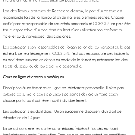
interdits afin de limiter l’exposition aux poussières de silice.
Lors des Travaux pratiques de Recherche d’émaux, le port d’un masque est
recommandé lors de la manipulation de matières premières sèches. Chaque
participant est responsable de ses effets personnels et CCE2 SRL ne peut être
tenue responsable d’un accident résultant d’une utilisation non conforme du
matériel ou du non-respect des consignes.
Les participants sont responsables de l’organisation de leur transport et, le cas
échéant, de leur hébergement. CCE2 SRL n’est pas responsable des incidents
ou accidents survenus en dehors du cadre de la formation, notamment lors des
trajets, du séjour ou de toute activité personnelle.
Cours en ligne et contenus numériques
L’inscription à une formation en ligne est strictement personnelle. Il n’est pas
autorisé de suivre le cours à plusieurs personnes derrière un même écran :
chaque participant doit être inscrit individuellement.
Les participants résidant dans l’Union européenne disposent d’un droit de
rétractation de 14 jours.
En ce qui concerne les contenus numériques (vidéos), l’accès est fourni
immédiatement après l’inscription. Dans ce cas, en acceptant les conditions