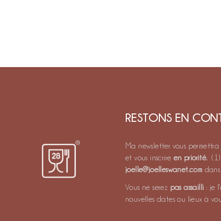
RESTONS EN CONT
Ma newsletter vous permettr
et vous inscrire
en priorité.
(1
joelle@joelleswanet.com
dans 
Vous ne serez
pas assailli
: je 
nouvelles dates ou lieux à vo