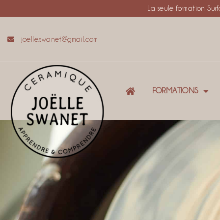
La seule formation Su
joelle.swanet@gmail.com
FORMATIONS